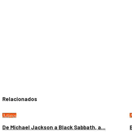
Relacionados
Artigos
A
De Michael Jackson a Black Sabbath, a...