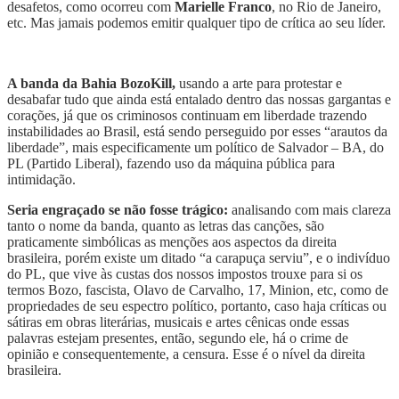
desafetos, como ocorreu com
Marielle Franco
, no Rio de Janeiro,
etc. Mas jamais podemos emitir qualquer tipo de crítica ao seu líder.
A banda da Bahia BozoKill,
usando a arte para protestar e
desabafar tudo que ainda está entalado dentro das nossas gargantas e
corações, já que os criminosos continuam em liberdade trazendo
instabilidades ao Brasil, está sendo perseguido por esses “arautos da
liberdade”, mais especificamente um político de Salvador – BA, do
PL (Partido Liberal), fazendo uso da máquina pública para
intimidação.
Seria engraçado se não fosse trágico:
analisando com mais clareza
tanto o nome da banda, quanto as letras das canções, são
praticamente simbólicas as menções aos aspectos da direita
brasileira, porém existe um ditado “a carapuça serviu”, e o indivíduo
do PL, que vive às custas dos nossos impostos trouxe para si os
termos Bozo, fascista, Olavo de Carvalho, 17, Minion, etc, como de
propriedades de seu espectro político, portanto, caso haja críticas ou
sátiras em obras literárias, musicais e artes cênicas onde essas
palavras estejam presentes, então, segundo ele, há o crime de
opinião e consequentemente, a censura. Esse é o nível da direita
brasileira.