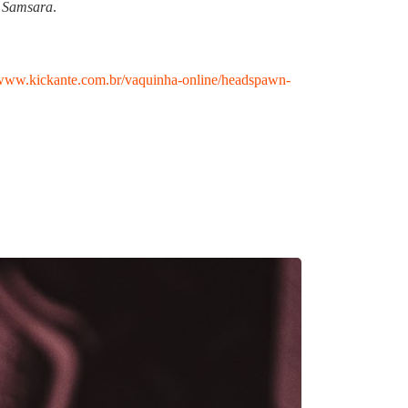
l
Samsara
.
/www.kickante.com.br/vaquinha-online/headspawn-