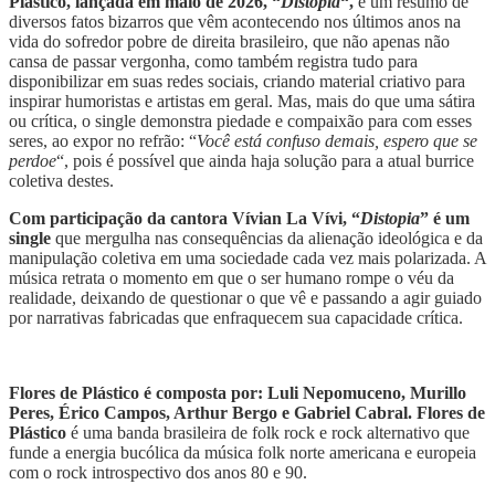
Plástico, lançada em maio de 2026, “
Distopia
“,
é um resumo de
diversos fatos bizarros que vêm acontecendo nos últimos anos na
vida do sofredor pobre de direita brasileiro, que não apenas não
cansa de passar vergonha, como também registra tudo para
disponibilizar em suas redes sociais, criando material criativo para
inspirar humoristas e artistas em geral. Mas, mais do que uma sátira
ou crítica, o single demonstra piedade e compaixão para com esses
seres, ao expor no refrão: “
Você está confuso demais, espero que se
perdoe
“, pois é possível que ainda haja solução para a atual burrice
coletiva destes.
Com participação da cantora Vívian La Vívi, “
Distopia
” é um
single
que mergulha nas consequências da alienação ideológica e da
manipulação coletiva em uma sociedade cada vez mais polarizada. A
música retrata o momento em que o ser humano rompe o véu da
realidade, deixando de questionar o que vê e passando a agir guiado
por narrativas fabricadas que enfraquecem sua capacidade crítica.
Flores de Plástico é composta por: Luli Nepomuceno, Murillo
Peres, Érico Campos, Arthur Bergo e Gabriel Cabral. Flores de
Plástico
é uma banda brasileira de folk rock e rock alternativo que
funde a energia bucólica da música folk norte americana e europeia
com o rock introspectivo dos anos 80 e 90.