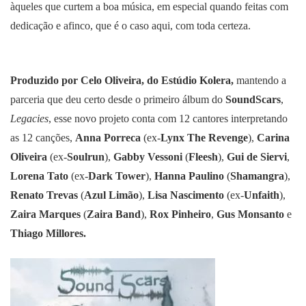
àqueles que curtem a boa música, em especial quando feitas com
dedicação e afinco, que é o caso aqui, com toda certeza.
Produzido por Celo Oliveira, do Estúdio Kolera,
mantendo a
parceria que deu certo desde o primeiro álbum do
SoundScars
,
Legacies
, esse novo projeto conta com 12 cantores interpretando
as 12 canções,
Anna Porreca
(ex-
Lynx The Revenge
),
Carina
Oliveira
(ex-
Soulrun
),
Gabby Vessoni
(
Fleesh
),
Gui de Siervi
,
Lorena Tato
(ex-
Dark Tower
),
Hanna Paulino
(
Shamangra
),
Renato Trevas
(
Azul Limão
),
Lisa Nascimento
(ex-
Unfaith
),
Zaira Marques
(
Zaira Band
),
Rox Pinheiro
,
Gus Monsanto
e
Thiago Millores.