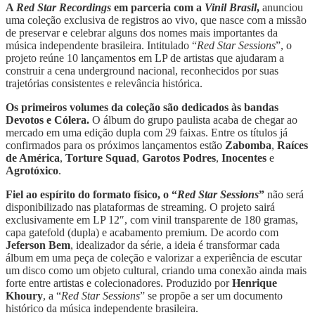
A
Red Star Recordings
em parceria com a
Vinil Brasil
,
anunciou
uma coleção exclusiva de registros ao vivo, que nasce com a missão
de preservar e celebrar alguns dos nomes mais importantes da
música independente brasileira. Intitulado “
Red Star Sessions
”, o
projeto reúne 10 lançamentos em LP de artistas que ajudaram a
construir a cena underground nacional, reconhecidos por suas
trajetórias consistentes e relevância histórica.
Os primeiros volumes da coleção são dedicados às bandas
Devotos e Cólera.
O álbum do grupo paulista acaba de chegar ao
mercado em uma edição dupla com 29 faixas. Entre os títulos já
confirmados para os próximos lançamentos estão
Zabomba
,
Raíces
de América
,
Torture Squad
,
Garotos Podres
,
Inocentes
e
Agrotóxico
.
Fiel ao espírito do formato físico, o “
Red Star Sessions
”
não será
disponibilizado nas plataformas de streaming. O projeto sairá
exclusivamente em LP 12″, com vinil transparente de 180 gramas,
capa gatefold (dupla) e acabamento premium. De acordo com
Jeferson Bem
, idealizador da série, a ideia é transformar cada
álbum em uma peça de coleção e valorizar a experiência de escutar
um disco como um objeto cultural, criando uma conexão ainda mais
forte entre artistas e colecionadores. Produzido por
Henrique
Khoury
, a “
Red Star Sessions
” se propõe a ser um documento
histórico da música independente brasileira.