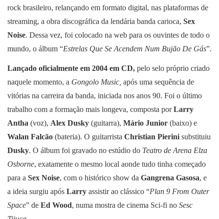
rock brasileiro, relançando em formato digital, nas plataformas de
streaming, a obra discográfica da lendária banda carioca,
Sex
Noise
. Dessa vez, foi colocado na web para os ouvintes de todo o
mundo, o álbum “
Estrelas Que Se Acendem Num Bujão De Gás
”.
Lançado oficialmente em 2004 em CD,
pelo selo próprio criado
naquele momento, a
Gongolo Music,
após uma sequência de
vitórias na carreira da banda, iniciada nos anos 90. Foi o último
trabalho com a formação mais longeva, composta por
Larry
Antha
(voz),
Alex Dusky
(guitarra),
Mário Junior
(baixo) e
Walan Falcão
(bateria). O guitarrista
Christian Pierini
substituiu
Dusky
. O álbum foi gravado no estúdio do
Teatro de Arena Elza
Osborne
, exatamente o mesmo local aonde tudo tinha começado
para a
Sex Noise
, com o histórico show da
Gangrena Gasosa
, e
a ideia surgiu após
Larry
assistir ao clássico “
Plan 9 From Outer
Space
” de
Ed Wood
, numa mostra de cinema Sci-fi no
Sesc
Tijuca
.