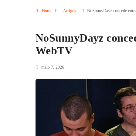
Home
Artigos
NoSunnyDayz concede entr
NoSunnyDayz concede
WebTV
maio 7, 2026