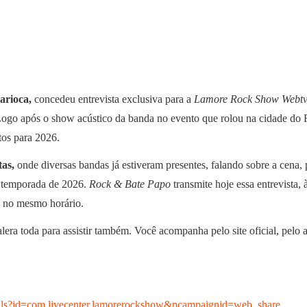
arioca,
concedeu entrevista exclusiva para a
Lamore Rock Show Webt
Logo após o show acústico da banda no evento que rolou na cidade do 
tos para 2026.
as,
onde diversas bandas já estiveram presentes, falando sobre a cena, p
a temporada de 2026.
Rock & Bate Papo
transmite hoje essa entrevista,
a no mesmo horário.
lera toda para assistir também. Você acompanha pelo site oficial, pelo a
etails?id=com.livecenter.lamorerockshow&pcampaignid=web_share