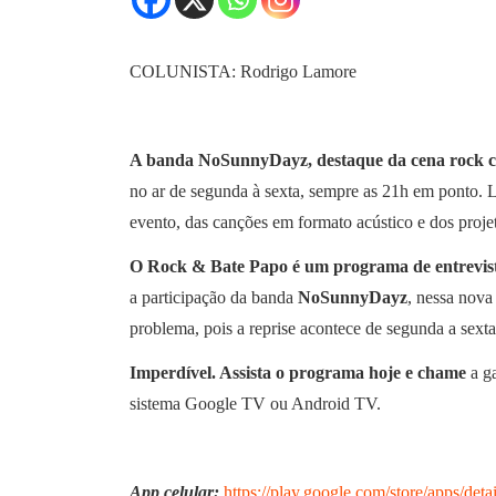
COLUNISTA: Rodrigo Lamore
A banda NoSunnyDayz, destaque da cena rock c
no ar de segunda à sexta, sempre as 21h em ponto. 
evento, das canções em formato acústico e dos proje
O Rock & Bate Papo é um programa de entrevist
a participação da banda
NoSunnyDayz
, nessa nov
problema, pois a reprise acontece de segunda a sext
Imperdível. Assista o programa hoje e chame
a ga
sistema Google TV ou Android TV.
App celular:
https://play.google.com/store/apps/d