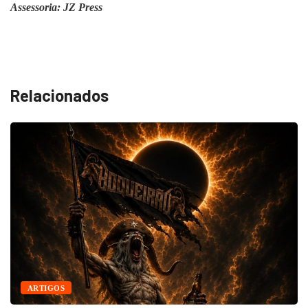
Assessoria: JZ Press
Relacionados
ARTIGOS
A