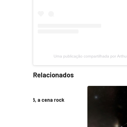
Uma publicação compartilhada por Arth
Relacionados
 rock