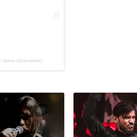
ur Senna (@domkilote)
B
me