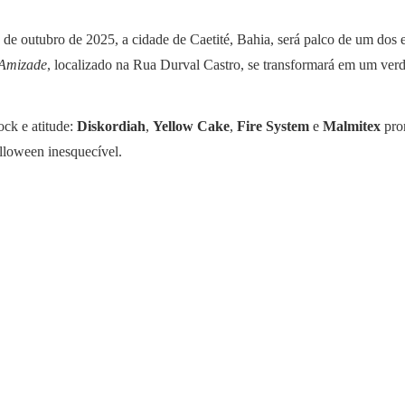
de outubro de 2025, a cidade de Caetité, Bahia, será palco de um dos 
 Amizade
, localizado na Rua Durval Castro, se transformará em um verda
ck e atitude:
Diskordiah
,
Yellow Cake
,
Fire System
e
Malmitex
prom
alloween inesquecível.