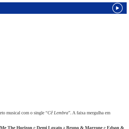
jeto musical com o single “
Cê Lembra
”. A faixa mergulha em
 Me The Horizon
e
Demi Lovato
a
Bruno & Marrone
e
Edson &