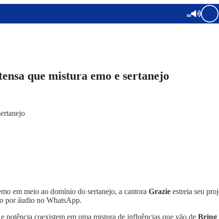
ensa que mistura emo e sertanejo
emo em meio ao domínio do sertanejo, a cantora
Grazie
estreia seu pro
ado por áudio no WhatsApp.
e e potência coexistem em uma mistura de influências que vão de
Bring