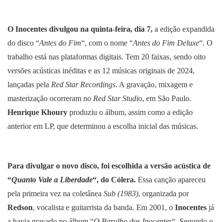
O Inocentes divulgou na quinta-feira, dia 7,
a edição expandida
do disco “
Antes do Fim
“, com o nome “
Antes do Fim Deluxe
“. O
trabalho está nas plataformas digitais. Tem 20 faixas, sendo oito
versões acústicas inéditas e as 12 músicas originais de 2024,
lançadas pela
Red Star Recordings
. A gravação, mixagem e
masterização ocorreram no
Red Star Studio
, em São Paulo.
Henrique Khoury
produziu o álbum, assim como a edição
anterior em LP, que determinou a escolha inicial das músicas.
Para divulgar o novo disco, foi escolhida a versão acústica de
“
Quanto Vale a Liberdade
“, do Cólera.
Essa canção apareceu
pela primeira vez na coletânea
Sub (1983)
, organizada por
Redson
, vocalista e guitarrista da banda. Em 2001, o
Inocentes
já
a havia gravado no álbum “
O Barulho dos Inocentes
“. Segundo o