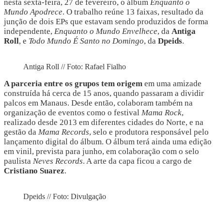
nesta sexta-feira, 27 de fevereiro, o álbum
Enquanto o 
Mundo Apodrece
. O trabalho reúne 13 faixas, resultado da
junção de dois EPs que estavam sendo produzidos de forma
independente,
Enquanto o Mundo Envelhece
, da
Antiga
Roll
, e
Todo Mundo É Santo no Domingo
, da
Dpeids
.
Antiga Roll // Foto: Rafael Fialho
A parceria entre os grupos tem origem
 em uma amizade 
construída há cerca de 15 anos, quando passaram a dividir 
palcos em Manaus. Desde então, colaboram também na 
organização de eventos como o festival 
Mama Rock
, 
realizado desde 2013 em diferentes cidades do Norte, e na 
gestão da 
Mama Records
, selo e produtora responsável pelo 
lançamento digital do álbum. O álbum terá ainda uma edição 
em vinil, prevista para junho, em colaboração com o selo 
paulista 
Neves Records
. A arte da capa ficou a cargo de 
Cristiano Suarez
.
Dpeids // Foto: Divulgação