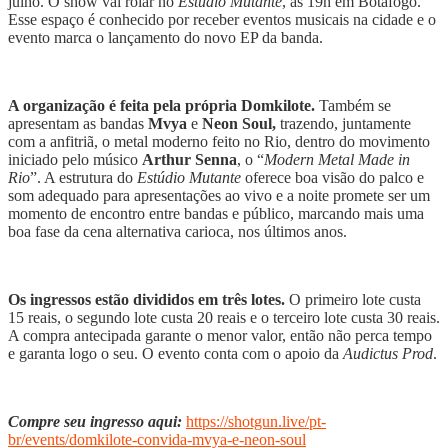
julho. O show vai rolar no
Estúdio Mutante
, às 19h em Botafogo.
Esse espaço é conhecido por receber eventos musicais na cidade e o
evento marca o lançamento do novo EP da banda.
A organização é feita pela própria Domkilote.
Também se
apresentam as bandas
Mvya
e
Neon Soul,
trazendo, juntamente
com a anfitriã, o metal moderno feito no Rio, dentro do movimento
iniciado pelo músico
Arthur Senna
, o “
Modern Metal Made in
Rio
”. A estrutura do
Estúdio Mutante
oferece boa visão do palco e
som adequado para apresentações ao vivo e a noite promete ser um
momento de encontro entre bandas e público, marcando mais uma
boa fase da cena alternativa carioca, nos últimos anos.
Os ingressos estão divididos em três lotes.
O primeiro lote custa
15 reais, o segundo lote custa 20 reais e o terceiro lote custa 30 reais.
A compra antecipada garante o menor valor, então não perca tempo
e garanta logo o seu. O evento conta com o apoio da
Audictus Prod
.
Compre seu ingresso aqui:
https://shotgun.live/pt-
br/events/domkilote-convida-mvya-e-neon-soul