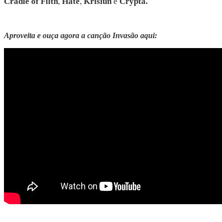
Cradle of Filth
, 
Hate
, 
Krisiun
 e 
Crypta.
Aproveita e ouça agora a canção Invasão aqui: