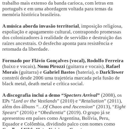
trabalho mais extenso da banda carioca, com letras em 
português e em uma abordagem voltada para temas da 
memória histórica brasileira.
A música aborda invasão territorial
, imposição religiosa,
espoliação e apagamento cultural, contrapondo promessas
dos colonizadores à realidade de servidão e destruição das
raízes ancestrais. O desfecho aponta para resistência e
retomada da liberdade.
Formado por Flávio Gonçalves (vocal), Rodolfo Ferreira 
(baixo e vocais), 
Nonu Pirozzi 
(guitarra e vocais), 
Rafael 
Morais
 (guitarra) e 
Gabriel Bastos 
(bateria), o 
DarkTower
constrói desde 2006 uma trajetória marcada pela fusão de 
black metal, death metal e crítica social.
A discografia inclui a demo “
Specters Arrival
”
 (2008), os 
EPs 
“
Lord ov the Vastlands
”
 (2010) e 
“
Retaliation
”
 (2011), 
além dos álbuns 
“
…Of Chaos and Ascension
”
 (2013), 
“
Eight 
Spears
”
 (2016) e 
“
Obedientia
”
 (2019). O grupo já se 
apresentou em países como Argentina, Bolívia, Peru, 
Equador e Colômbia, dividindo palco com nomes como 