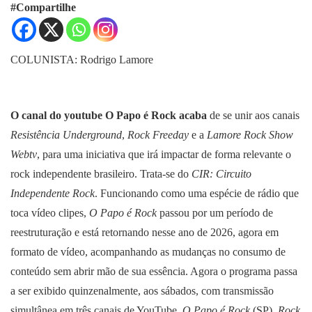
#Compartilhe
COLUNISTA: Rodrigo Lamore
O canal do youtube O Papo é Rock acaba
de se unir aos canais
Resistência Underground
,
Rock Freeday
e a
Lamore Rock Show
Webtv
, para uma iniciativa que irá impactar de forma relevante o
rock independente brasileiro. Trata-se do
CIR: Circuito
Independente Rock
. Funcionando como uma espécie de rádio que
toca vídeo clipes,
O Papo é Rock
passou por um período de
reestruturação e está retornando nesse ano de 2026, agora em
formato de vídeo, acompanhando as mudanças no consumo de
conteúdo sem abrir mão de sua essência. Agora o programa passa
a ser exibido quinzenalmente, aos sábados, com transmissão
simultânea em três canais de YouTube,
O Papo é Rock
(SP),
Rock