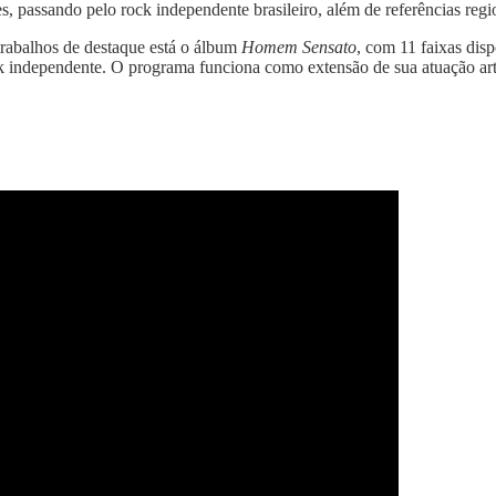
es, passando pelo rock independente brasileiro, além de referências regi
trabalhos de destaque está o álbum
Homem Sensato
, com 11 faixas disp
k independente. O programa funciona como extensão de sua atuação artí