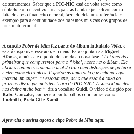
de sentimentos. Saber que a
PIC-NIC
está de volta serve como
símbolo e um incentivo a mais para as bandas que sofrem com a
falta de apoio financeiro e moral, fazendo dela uma referência e
exemplo para a continuidade dos trabalhos musicais dos grupos de
rock underground.
A canção
Pobre de Mim
faz parte do álbum intitulado
Volta
,
e
estará disponível esse ano, em maio. Para o guitarrista
Miguel
Afonso
, a música é o ponto de partida da nova fase.
“Foi uma das
primeiras que compusemos para o ‘Volta’, nosso novo álbum. Ela
abriu o caminho. Unimos o beat do trap com distorções de guitarra
e elementos eletrônicos. E gostamos tanto dela que achamos que
merecia um clipe”
.
“Pessoalmente, acho que essa é a faixa do
próximo disco que mais tem ‘cara de
PIC-NIC
’. A sonoridade dela
nos define muito bem”
, diz a vocalista
Guidi
. O vídeo é dirigido por
Rabu Gonzales
, conhecido por trabalhos com nomes como
Ludmilla
,
Preta Gil
e
Xamã
.
Aproveita e assista agora o clipe Pobre de Mim aqui: