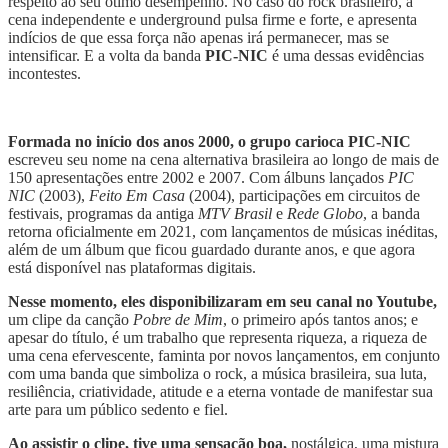
respeito ao seu ótimo desempenho. No caso do rock brasileiro, a
cena independente e underground pulsa firme e forte, e apresenta
indícios de que essa força não apenas irá permanecer, mas se
intensificar. E a volta da banda
PIC-NIC
é uma dessas evidências
incontestes.
Formada no início dos anos 2000, o grupo carioca PIC-NIC
escreveu seu nome na cena alternativa brasileira ao longo de mais de
150 apresentações entre 2002 e 2007. Com álbuns lançados
PIC
NIC
(2003),
Feito Em Casa
(2004), participações em circuitos de
festivais, programas da antiga
MTV Brasil
e
Rede Globo
, a banda
retorna oficialmente em 2021, com lançamentos de músicas inéditas,
além de um álbum que ficou guardado durante anos, e que agora
está disponível nas plataformas digitais.
Nesse momento, eles disponibilizaram em seu canal no Youtube,
um clipe da canção
Pobre de Mim
, o primeiro após tantos anos; e
apesar do título, é um trabalho que representa riqueza, a riqueza de
uma cena efervescente, faminta por novos lançamentos, em conjunto
com uma banda que simboliza o rock, a música brasileira, sua luta,
resiliência, criatividade, atitude e a eterna vontade de manifestar sua
arte para um público sedento e fiel.
Ao assistir o clipe, tive uma sensação boa,
nostálgica, uma mistura