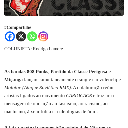
#Compartilhe
COLUNISTA: Rodrigo Lamore
As bandas
808 Punks
,
Partido da Classe Perigosa
e
Miçanga
lançam simultaneamente o single e o videoclipe
Molotov (Ataque Soviético RMX)
. A colaboração reúne
artistas ligados ao movimento
CARIOCAOS
e traz uma
mensagem de oposição ao fascismo, ao racismo, ao
machismo, à xenofobia e a ideologias de ódio.
A faixa parte da composição original de Miçanga e 